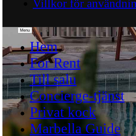
Villkor för användni
Menu
Hem
For Rent
Till salu
Concierge-tjänst
Privat kock
Marbella Guide