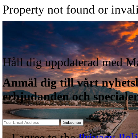
Property not found or inval
Håll dig uppdaterad med Ma
Anmäl dig till vårt nyhetsb
erbjudanden och speciale
Subscribe
I agree to the
Privacy Pol