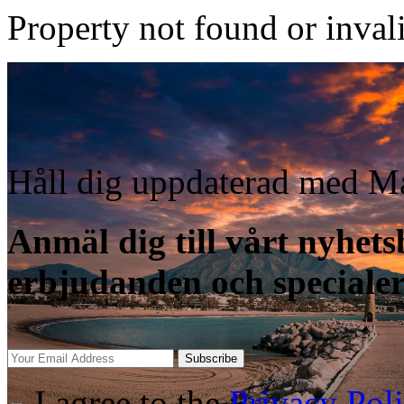
Property not found or inval
Håll dig uppdaterad med Ma
Anmäl dig till vårt nyhetsb
erbjudanden och speciale
Subscribe
I agree to the
Privacy Pol