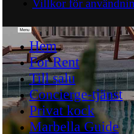
Villkor för användni
Menu
Hem
For Rent
Till salu
Concierge-tjänst
Privat kock
Marbella Guide