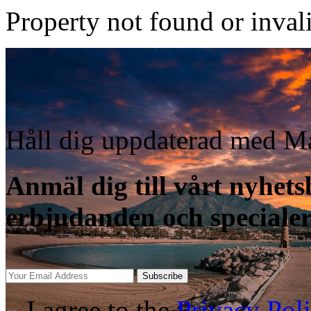
Property not found or inval
Håll dig uppdaterad med Ma
Anmäl dig till vårt nyhetsb
erbjudanden och speciale
Subscribe
I agree to the
Privacy Pol