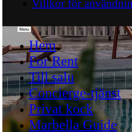
Villkor för användni
Menu
Hem
For Rent
Till salu
Concierge-tjänst
Privat kock
Marbella Guide