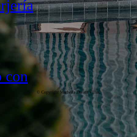
rjería
o con
© Copyright Marbella Dream Villas.