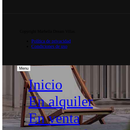
Copyright Marbella Dream Villas.
Política de privacidad
Condiciones de uso
Menu
Inicio
En alquiler
En venta