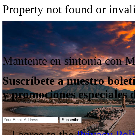
Property not found or inval
Mantente en sintonía con M
Suscríbete a nuestro boletí
y promociones especiales 
Subscribe
I agree to the
Privacy Pol