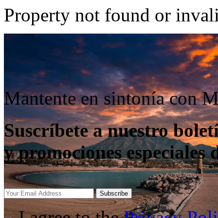
Property not found or inval
Mantente en sintonía con M
Suscríbete a nuestro boletí
y promociones especiales 
Subscribe
I agree to the
Privacy Pol