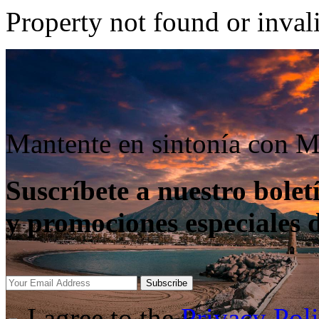
Property not found or inval
Mantente en sintonía con M
Suscríbete a nuestro boletí
y promociones especiales 
Subscribe
I agree to the
Privacy Pol