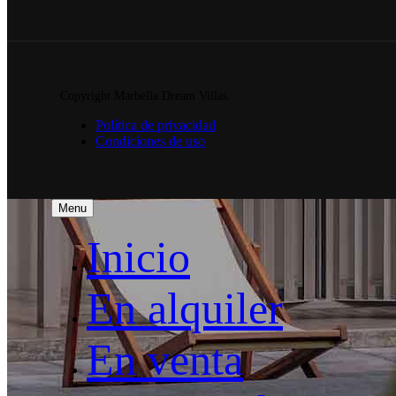
Copyright Marbella Dream Villas.
Política de privacidad
Condiciones de uso
Menu
Inicio
En alquiler
En venta